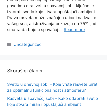
govorimo o rasveti u spavaćoj sobi, ključno je
izabrati svetlo koje stvara opuštajući ambijent.
Prava rasveta može značajno uticati na kvalitet
vašeg sna, a istraživanja pokazuju da 75% ljudi
smatra da boje u spavaćoj …
Read more
Categories
Uncategorized
Skorašnji članci
Svetlo u dnevnoj sobi – Koje vrste rasvete birati
za optimalnu funkcionalnost i atmosferu?
Rasveta u spavaćoj sobi – Kako odabrati svetlo
koje stvara miran i opuštajući ambijent